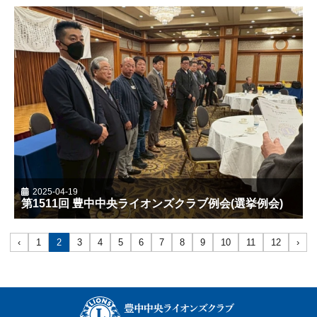
2025-04-19
第1511回 豊中中央ライオンズクラブ例会(選挙例会)
‹
1
2
3
4
5
6
7
8
9
10
11
12
›